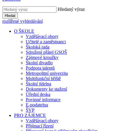
Hledaný výraz
Hledat
rozšířené vyhledávání
O ŠKOLE
Vzdělávací obory
Učitelé a zaměstnanci
Školská rada
Sdružení přátel GSOŠ
Zájmové kroužky
Školní divadlo
Podpora talentů
Metropolitní univerzita
Multifunkční hřiště
Školní jídelna
Dokumenty ke stažení
Úřední deska
Povinné informace
E-podatelna
ŠVP
PRO ZÁJEMCE
Vzdělávací obory
Přijímací řízení