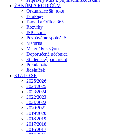
Přípravný kurz k přijímacím zkouškám
ŽÁKŮM A RODIČŮM
Organizace šk. roku
EduPage
E-mail a Office 365
Rozvrhy
ISIC karta
Poznáváme společně
Maturita
Materiály k výuce
Doporučené učebnice
Studentský parlament
Poradenství
Jídelníček
STALO SE
2025⁄2026
2024⁄2025
2023⁄2024
2022⁄2023
2021⁄2022
2020⁄2021
2019⁄2020
2018⁄2019
2017⁄2018
2016⁄2017