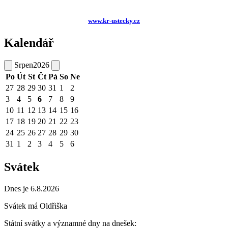
www.kr-ustecky.cz
Kalendář
Srpen
2026
Po
Út
St
Čt
Pá
So
Ne
27
28
29
30
31
1
2
3
4
5
6
7
8
9
10
11
12
13
14
15
16
17
18
19
20
21
22
23
24
25
26
27
28
29
30
31
1
2
3
4
5
6
Svátek
Dnes je 6.8.2026
Svátek má
Oldřiška
Státní svátky a významné dny na dnešek: