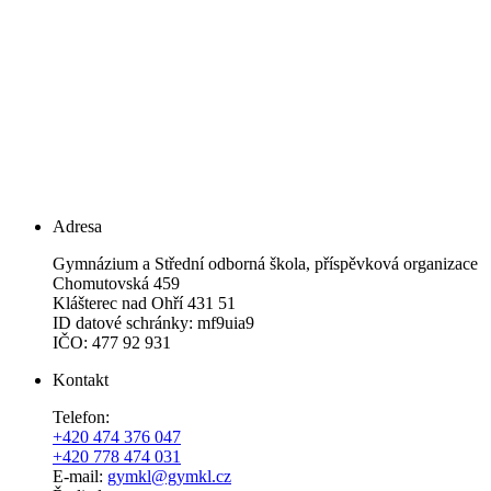
Adresa
Gymnázium a Střední odborná škola, příspěvková organizace
Chomutovská 459
Klášterec nad Ohří 431 51
ID datové schránky: mf9uia9
IČO: 477 92 931
Kontakt
Telefon:
+420 474 376 047
+420 778 474 031
E-mail:
gymkl@gymkl.cz