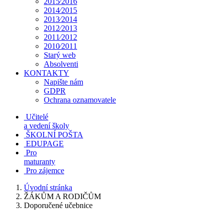
2015⁄2016
2014⁄2015
2013⁄2014
2012⁄2013
2011⁄2012
2010⁄2011
Starý web
Absolventi
KONTAKTY
Napište nám
GDPR
Ochrana oznamovatele
Učitelé
a vedení školy
ŠKOLNÍ POŠTA
EDUPAGE
Pro
maturanty
Pro zájemce
Úvodní stránka
ŽÁKŮM A RODIČŮM
Doporučené učebnice