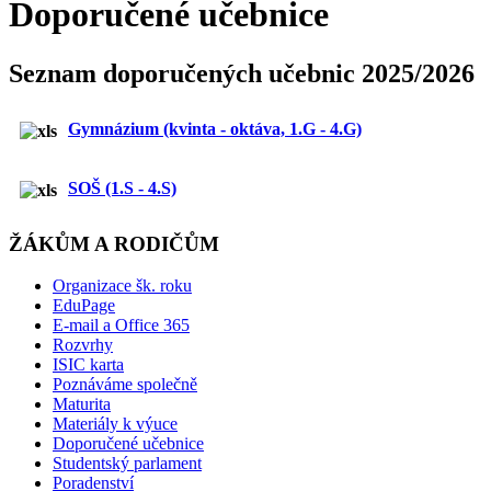
Doporučené učebnice
Seznam doporučených učebnic 2025
/2026
Gymnázium (kvinta - oktáva, 1.G - 4.G)
SOŠ (1.S - 4.S)
ŽÁKŮM A RODIČŮM
Organizace šk. roku
EduPage
E-mail a Office 365
Rozvrhy
ISIC karta
Poznáváme společně
Maturita
Materiály k výuce
Doporučené učebnice
Studentský parlament
Poradenství