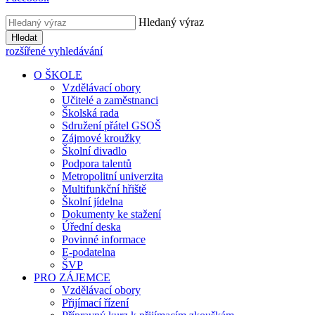
Hledaný výraz
Hledat
rozšířené vyhledávání
O ŠKOLE
Vzdělávací obory
Učitelé a zaměstnanci
Školská rada
Sdružení přátel GSOŠ
Zájmové kroužky
Školní divadlo
Podpora talentů
Metropolitní univerzita
Multifunkční hřiště
Školní jídelna
Dokumenty ke stažení
Úřední deska
Povinné informace
E-podatelna
ŠVP
PRO ZÁJEMCE
Vzdělávací obory
Přijímací řízení