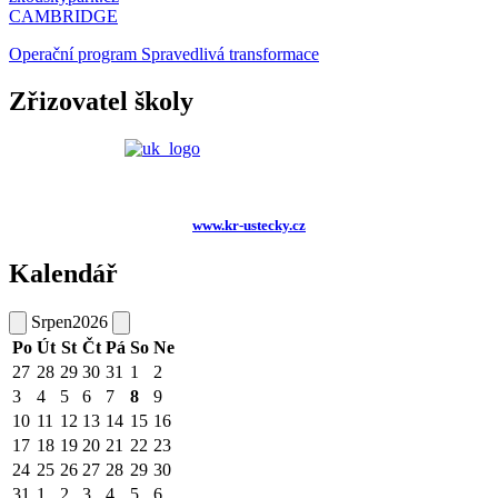
CAMBRIDGE
Operační program Spravedlivá transformace
Zřizovatel školy
www.kr-ustecky.cz
Kalendář
Srpen
2026
Po
Út
St
Čt
Pá
So
Ne
27
28
29
30
31
1
2
3
4
5
6
7
8
9
10
11
12
13
14
15
16
17
18
19
20
21
22
23
24
25
26
27
28
29
30
31
1
2
3
4
5
6