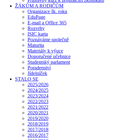
Přípravný kurz k přijímacím zkouškám
ŽÁKŮM A RODIČŮM
Organizace šk. roku
EduPage
E-mail a Office 365
Rozvrhy
ISIC karta
Poznáváme společně
Maturita
Materiály k výuce
Doporučené učebnice
Studentský parlament
Poradenství
Jídelníček
STALO SE
2025⁄2026
2024⁄2025
2023⁄2024
2022⁄2023
2021⁄2022
2020⁄2021
2019⁄2020
2018⁄2019
2017⁄2018
2016⁄2017