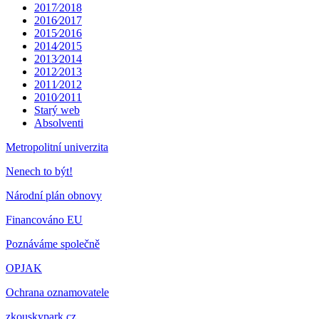
2017⁄2018
2016⁄2017
2015⁄2016
2014⁄2015
2013⁄2014
2012⁄2013
2011⁄2012
2010⁄2011
Starý web
Absolventi
Metropolitní univerzita
Nenech to být!
Národní plán obnovy
Financováno EU
Poznáváme společně
OPJAK
Ochrana oznamovatele
zkouskypark.cz