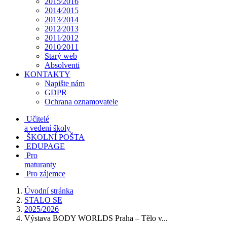
2015⁄2016
2014⁄2015
2013⁄2014
2012⁄2013
2011⁄2012
2010⁄2011
Starý web
Absolventi
KONTAKTY
Napište nám
GDPR
Ochrana oznamovatele
Učitelé
a vedení školy
ŠKOLNÍ POŠTA
EDUPAGE
Pro
maturanty
Pro zájemce
Úvodní stránka
STALO SE
2025/2026
Výstava BODY WORLDS Praha – Tělo v...