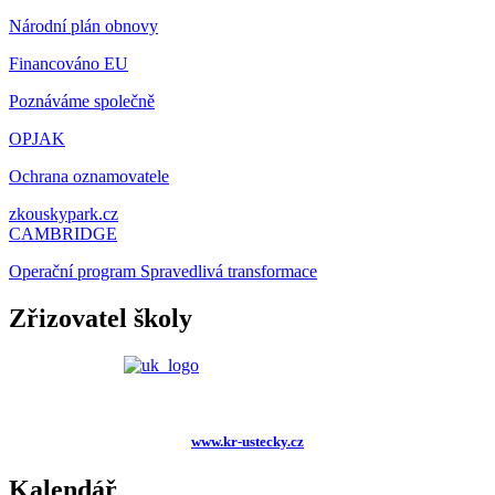
Národní plán obnovy
Financováno EU
Poznáváme společně
OPJAK
Ochrana oznamovatele
zkouskypark.cz
CAMBRIDGE
Operační program Spravedlivá transformace
Zřizovatel školy
www.kr-ustecky.cz
Kalendář