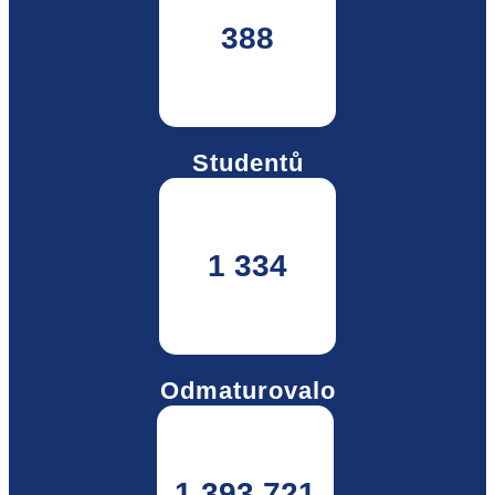
388
Studentů
1 334
Odmaturovalo
1 393 721