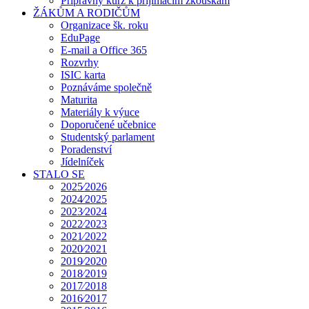
Přípravný kurz k přijímacím zkouškám
ŽÁKŮM A RODIČŮM
Organizace šk. roku
EduPage
E-mail a Office 365
Rozvrhy
ISIC karta
Poznáváme společně
Maturita
Materiály k výuce
Doporučené učebnice
Studentský parlament
Poradenství
Jídelníček
STALO SE
2025⁄2026
2024⁄2025
2023⁄2024
2022⁄2023
2021⁄2022
2020⁄2021
2019⁄2020
2018⁄2019
2017⁄2018
2016⁄2017