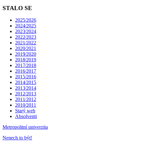
STALO SE
2025⁄2026
2024⁄2025
2023⁄2024
2022⁄2023
2021⁄2022
2020⁄2021
2019⁄2020
2018⁄2019
2017⁄2018
2016⁄2017
2015⁄2016
2014⁄2015
2013⁄2014
2012⁄2013
2011⁄2012
2010⁄2011
Starý web
Absolventi
Metropolitní univerzita
Nenech to být!