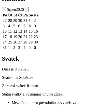
Srpen
2026
Po
Út
St
Čt
Pá
So
Ne
27
28
29
30
31
1
2
3
4
5
6
7
8
9
10
11
12
13
14
15
16
17
18
19
20
21
22
23
24
25
26
27
28
29
30
31
1
2
3
4
5
6
Svátek
Dnes je 8.8.2026
Svátek má
Soběslav
Zítra má svátek
Roman
Státní svátky a významné dny na zítřek:
Mezinárodní den původního obyvatelstva