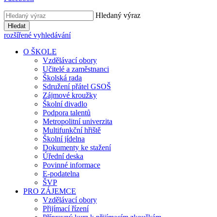
Hledaný výraz
Hledat
rozšířené vyhledávání
O ŠKOLE
Vzdělávací obory
Učitelé a zaměstnanci
Školská rada
Sdružení přátel GSOŠ
Zájmové kroužky
Školní divadlo
Podpora talentů
Metropolitní univerzita
Multifunkční hřiště
Školní jídelna
Dokumenty ke stažení
Úřední deska
Povinné informace
E-podatelna
ŠVP
PRO ZÁJEMCE
Vzdělávací obory
Přijímací řízení