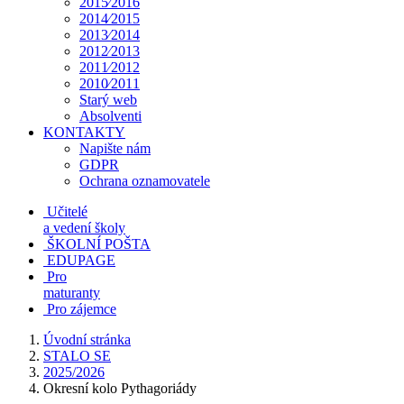
2015⁄2016
2014⁄2015
2013⁄2014
2012⁄2013
2011⁄2012
2010⁄2011
Starý web
Absolventi
KONTAKTY
Napište nám
GDPR
Ochrana oznamovatele
Učitelé
a vedení školy
ŠKOLNÍ POŠTA
EDUPAGE
Pro
maturanty
Pro zájemce
Úvodní stránka
STALO SE
2025/2026
Okresní kolo Pythagoriády