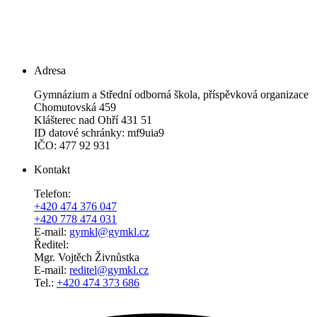
Adresa
Gymnázium a Střední odborná škola, příspěvková organizace
Chomutovská 459
Klášterec nad Ohří 431 51
ID datové schránky: mf9uia9
IČO: 477 92 931
Kontakt
Telefon:
+420 474 376 047
+420 778 474 031
E-mail:
gymkl@gymkl.cz
Ředitel:
Mgr. Vojtěch Živnůstka
E-mail:
reditel@gymkl.cz
Tel.:
+420 474 373 686