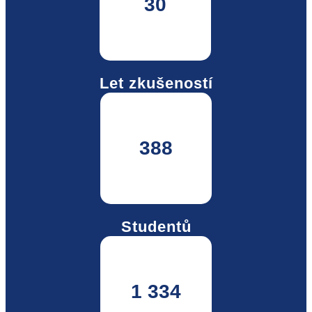
30
Let zkušeností
388
Studentů
1 334