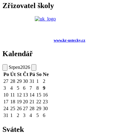
Zřizovatel školy
www.kr-ustecky.cz
Kalendář
Srpen
2026
Po
Út
St
Čt
Pá
So
Ne
27
28
29
30
31
1
2
3
4
5
6
7
8
9
10
11
12
13
14
15
16
17
18
19
20
21
22
23
24
25
26
27
28
29
30
31
1
2
3
4
5
6
Svátek