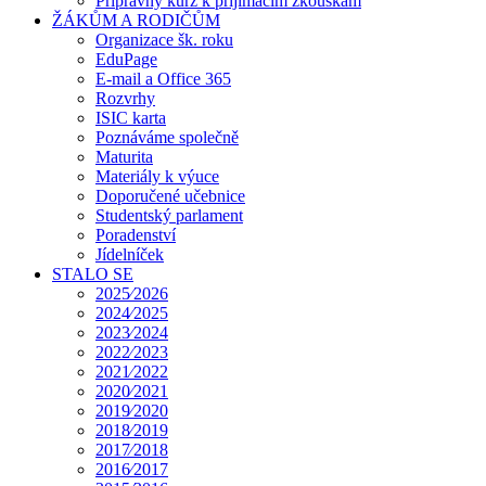
Přípravný kurz k přijímacím zkouškám
ŽÁKŮM A RODIČŮM
Organizace šk. roku
EduPage
E-mail a Office 365
Rozvrhy
ISIC karta
Poznáváme společně
Maturita
Materiály k výuce
Doporučené učebnice
Studentský parlament
Poradenství
Jídelníček
STALO SE
2025⁄2026
2024⁄2025
2023⁄2024
2022⁄2023
2021⁄2022
2020⁄2021
2019⁄2020
2018⁄2019
2017⁄2018
2016⁄2017