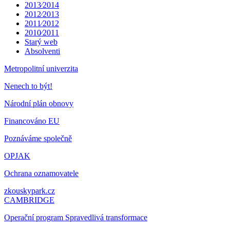
2013⁄2014
2012⁄2013
2011⁄2012
2010⁄2011
Starý web
Absolventi
Metropolitní univerzita
Nenech to být!
Národní plán obnovy
Financováno EU
Poznáváme společně
OPJAK
Ochrana oznamovatele
zkouskypark.cz
CAMBRIDGE
Operační program Spravedlivá transformace