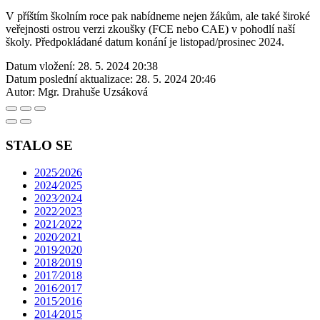
V příštím školním roce pak nabídneme nejen žákům, ale také široké
veřejnosti ostrou verzi zkoušky (FCE nebo CAE) v pohodlí naší
školy. Předpokládané datum konání je listopad/prosinec 2024.
Datum vložení:
28. 5. 2024 20:38
Datum poslední aktualizace:
28. 5. 2024 20:46
Autor:
Mgr. Drahuše Uzsáková
STALO SE
2025⁄2026
2024⁄2025
2023⁄2024
2022⁄2023
2021⁄2022
2020⁄2021
2019⁄2020
2018⁄2019
2017⁄2018
2016⁄2017
2015⁄2016
2014⁄2015