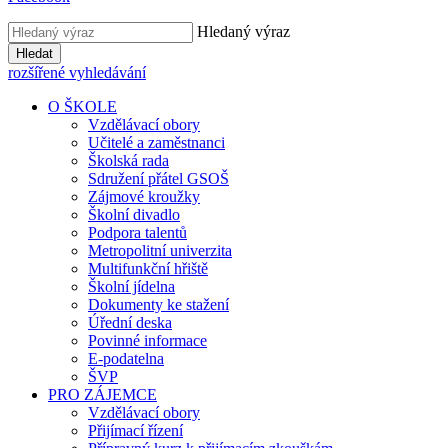
Hledaný výraz
Hledat
rozšířené vyhledávání
O ŠKOLE
Vzdělávací obory
Učitelé a zaměstnanci
Školská rada
Sdružení přátel GSOŠ
Zájmové kroužky
Školní divadlo
Podpora talentů
Metropolitní univerzita
Multifunkční hřiště
Školní jídelna
Dokumenty ke stažení
Úřední deska
Povinné informace
E-podatelna
ŠVP
PRO ZÁJEMCE
Vzdělávací obory
Přijímací řízení