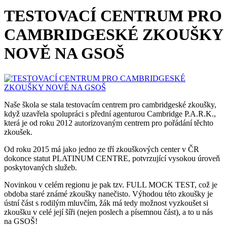
TESTOVACÍ CENTRUM PRO
CAMBRIDGESKÉ ZKOUŠKY
NOVĚ NA GSOŠ
Naše škola se stala testovacím centrem pro cambridgeské zkoušky,
když uzavřela spolupráci s přední agenturou Cambridge P.A.R.K.,
která je od roku 2012 autorizovaným centrem pro pořádání těchto
zkoušek.
Od roku 2015 má jako jedno ze tří zkouškových center v ČR
dokonce statut PLATINUM CENTRE, potvrzující vysokou úroveň
poskytovaných služeb.
Novinkou v celém regionu je pak tzv. FULL MOCK TEST, což je
obdoba staré známé zkoušky nanečisto. Výhodou této zkoušky je
ústní část s rodilým mluvčím, žák má tedy možnost vyzkoušet si
zkoušku v celé její šíři (nejen poslech a písemnou část), a to u nás
na GSOŠ!