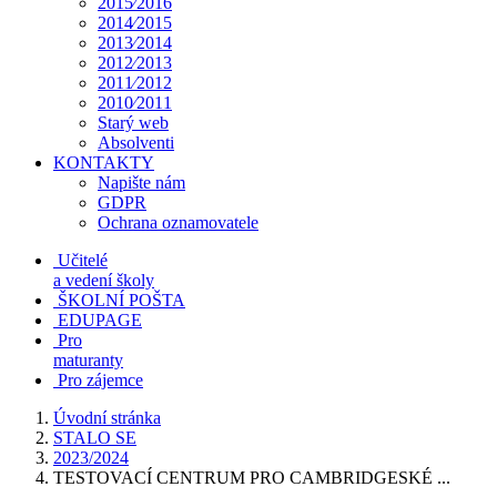
2015⁄2016
2014⁄2015
2013⁄2014
2012⁄2013
2011⁄2012
2010⁄2011
Starý web
Absolventi
KONTAKTY
Napište nám
GDPR
Ochrana oznamovatele
Učitelé
a vedení školy
ŠKOLNÍ POŠTA
EDUPAGE
Pro
maturanty
Pro zájemce
Úvodní stránka
STALO SE
2023/2024
TESTOVACÍ CENTRUM PRO CAMBRIDGESKÉ ...