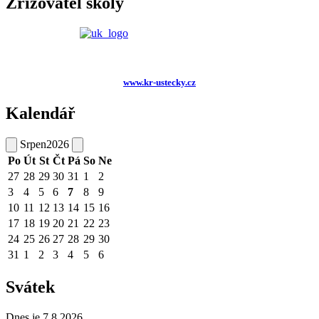
Zřizovatel školy
www.kr-ustecky.cz
Kalendář
Srpen
2026
Po
Út
St
Čt
Pá
So
Ne
27
28
29
30
31
1
2
3
4
5
6
7
8
9
10
11
12
13
14
15
16
17
18
19
20
21
22
23
24
25
26
27
28
29
30
31
1
2
3
4
5
6
Svátek
Dnes je 7.8.2026