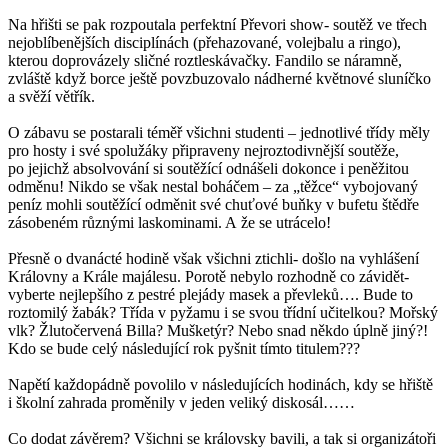
Na hřišti se pak rozpoutala perfektní Převori show- soutěž ve třech
nejoblíbenějších disciplínách (přehazované, volejbalu a ringo),
kterou doprovázely sličné roztleskávačky. Fandilo se náramně,
zvláště když borce ještě povzbuzovalo nádherné květnové sluníčko
a svěží větřík.
O zábavu se postarali téměř všichni studenti – jednotlivé třídy měly
pro hosty i své spolužáky připraveny nejroztodivnější soutěže,
po jejichž absolvování si soutěžící odnášeli dokonce i peněžitou
odměnu! Nikdo se však nestal boháčem – za „těžce“ vybojovaný
peníz mohli soutěžící odměnit své chuťové buňky v bufetu štědře
zásobeném různými laskominami. A že se utrácelo!
Přesně o dvanácté hodině však všichni ztichli- došlo na vyhlášení
Královny a Krále majálesu. Porotě nebylo rozhodně co závidět-
vyberte nejlepšího z pestré plejády masek a převleků…. Bude to
roztomilý žabák? Třída v pyžamu i se svou třídní učitelkou? Mořský
vlk? Žlutočervená Billa? Mušketýr? Nebo snad někdo úplně jiný?!
Kdo se bude celý následující rok pyšnit tímto titulem???
Napětí každopádně povolilo v následujících hodinách, kdy se hřiště
i školní zahrada proměnily v jeden veliký diskosál……
Co dodat závěrem? Všichni se královsky bavili, a tak si organizátoři