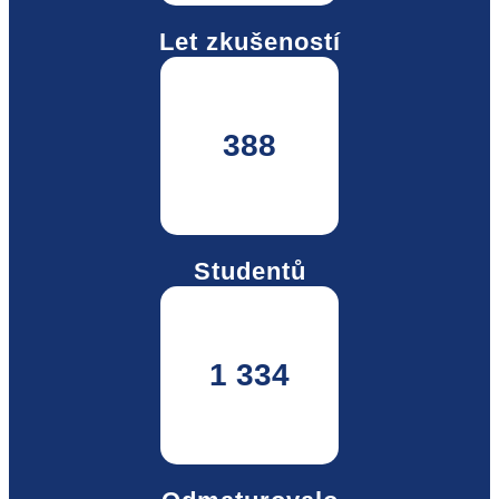
Let zkušeností
388
Studentů
1 334