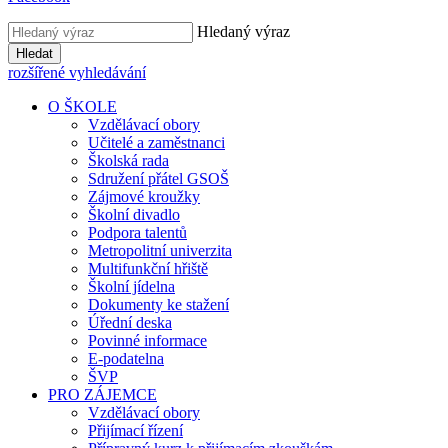
Hledaný výraz
Hledat
rozšířené vyhledávání
O ŠKOLE
Vzdělávací obory
Učitelé a zaměstnanci
Školská rada
Sdružení přátel GSOŠ
Zájmové kroužky
Školní divadlo
Podpora talentů
Metropolitní univerzita
Multifunkční hřiště
Školní jídelna
Dokumenty ke stažení
Úřední deska
Povinné informace
E-podatelna
ŠVP
PRO ZÁJEMCE
Vzdělávací obory
Přijímací řízení