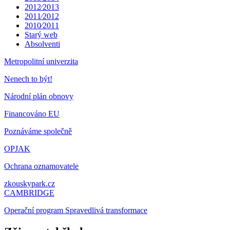
2012⁄2013
2011⁄2012
2010⁄2011
Starý web
Absolventi
Metropolitní univerzita
Nenech to být!
Národní plán obnovy
Financováno EU
Poznáváme společně
OPJAK
Ochrana oznamovatele
zkouskypark.cz
CAMBRIDGE
Operační program Spravedlivá transformace