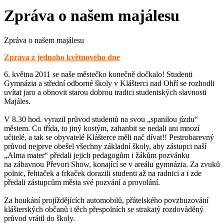
Zpráva o našem majálesu
Zpráva o našem majálesu
Zpráva z jednoho květnového dne
6. května 2011 se naše městečko konečně dočkalo! Studenti
Gymnázia a střední odborné školy v Klášterci nad Ohří se rozhodli
uvítat jaro a obnovit starou dobrou tradici studentských slavnosti
Majáles.
V 8.30 hod. vyrazil průvod studentů na svou „spanilou jízdu“
městem. Co třída, to jiný kostým, zahanbit se nedali ani mnozí
učitelé, a tak se obyvatelé Klášterce měli nač dívat!! Pestrobarevný
průvod nejprve obešel všechny základní školy, aby zástupci naší
„Alma mater“ předali jejich pedagogům i žákům pozvánku
na zábavnou Převori Show, konající se v areálu gymnázia. Za zvuků
polnic, řehtaček a frkaček dorazili studenti až na radnici a i zde
předali zástupcům města své pozvání a provolání.
Za houkání projíždějících automobilů, přátelského povzbuzování
klášterských občanů i těch přespolních se strakatý rozdováděný
průvod vrátil do školy.