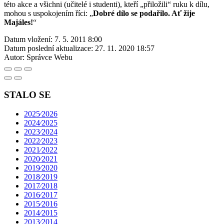
této akce a všichni (učitelé i studenti), kteří „přiložili“ ruku k dílu,
mohou s uspokojením říci: „
Dobré dílo se podařilo. Ať žije
Majáles!
“
Datum vložení:
7. 5. 2011 8:00
Datum poslední aktualizace:
27. 11. 2020 18:57
Autor:
Správce Webu
STALO SE
2025⁄2026
2024⁄2025
2023⁄2024
2022⁄2023
2021⁄2022
2020⁄2021
2019⁄2020
2018⁄2019
2017⁄2018
2016⁄2017
2015⁄2016
2014⁄2015
2013⁄2014