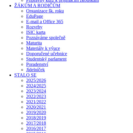
Přípravný kurz k přijímacím zkouškám
ŽÁKŮM A RODIČŮM
Organizace šk. roku
EduPage
E-mail a Office 365
Rozvrhy
ISIC karta
Poznáváme společně
Maturita
Materiály k výuce
Doporučené učebnice
Studentský parlament
Poradenství
Jídelníček
STALO SE
2025⁄2026
2024⁄2025
2023⁄2024
2022⁄2023
2021⁄2022
2020⁄2021
2019⁄2020
2018⁄2019
2017⁄2018
2016⁄2017