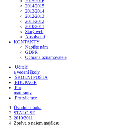
2015⁄2016
2014⁄2015
2013⁄2014
2012⁄2013
2011⁄2012
2010⁄2011
Starý web
Absolventi
KONTAKTY
Napište nám
GDPR
Ochrana oznamovatele
Učitelé
a vedení školy
ŠKOLNÍ POŠTA
EDUPAGE
Pro
maturanty
Pro zájemce
Úvodní stránka
STALO SE
2010/2011
Zpráva o našem majálesu